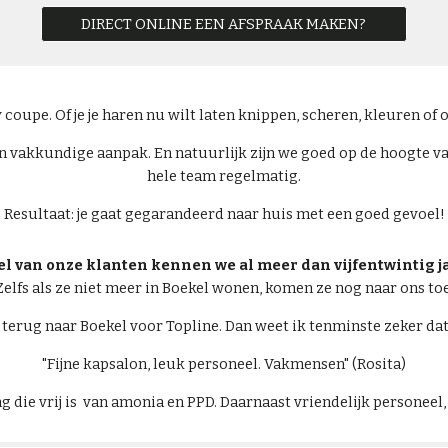
DIRECT ONLINE EEN AFSPRAAK MAKEN?
 coupe. Of je je haren nu wilt laten knippen, scheren, kleuren of
en vakkundige aanpak. En natuurlijk zijn we goed op de hoogte van
hele team regelmatig.
Resultaat: je gaat gegarandeerd naar huis met een goed gevoel!
el van onze klanten kennen we al meer dan vijfentwintig ja
Zelfs als ze niet meer in Boekel wonen, komen ze nog naar ons toe
l terug naar Boekel voor Topline. Dan weet ik tenminste zeker dat
"Fijne kapsalon, leuk personeel. Vakmensen" (Rosita)
ie vrij is van amonia en PPD. Daarnaast vriendelijk personeel, h