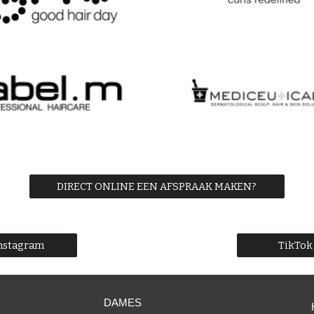
DIRECT ONLINE EEN AFSPRAAK MAKEN?
nstagram
TikTok
DAMES