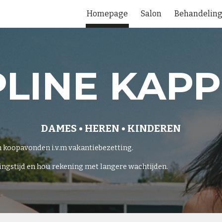
Homepage
Salon
Behandelin
ip to main content
Skip to navigat
LINE KAP
DAMES • HEREN • KINDEREN
en koopavonden i.v.m vakantiebezetting.
ingstijd en hou rekening met langere wachtijden.