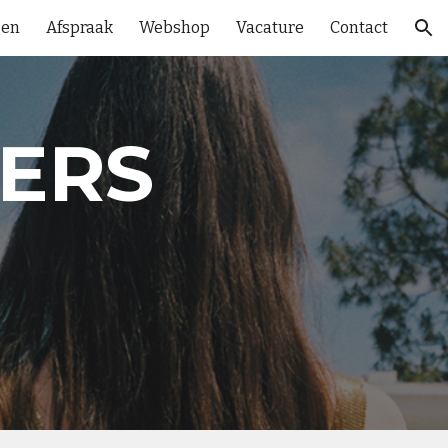
gen
Afspraak
Webshop
Vacature
Contact
ion
PERS